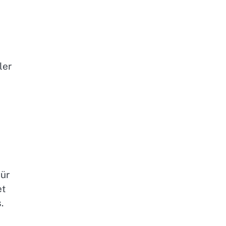
ler
für
et
.