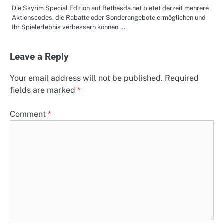
Die Skyrim Special Edition auf Bethesda.net bietet derzeit mehrere
Aktionscodes, die Rabatte oder Sonderangebote ermöglichen und
Ihr Spielerlebnis verbessern können.…
Leave a Reply
Your email address will not be published.
Required
fields are marked
*
Comment
*