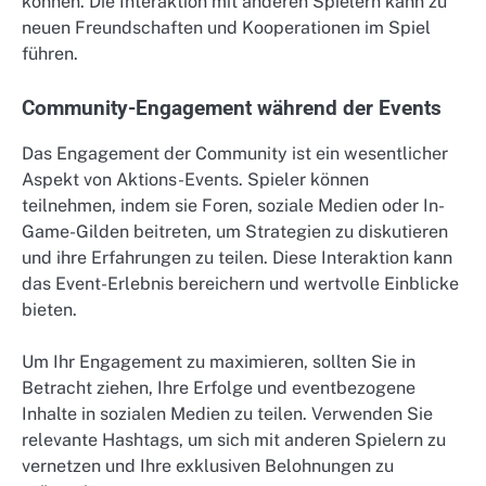
können. Die Interaktion mit anderen Spielern kann zu
neuen Freundschaften und Kooperationen im Spiel
führen.
Community-Engagement während der Events
Das Engagement der Community ist ein wesentlicher
Aspekt von Aktions-Events. Spieler können
teilnehmen, indem sie Foren, soziale Medien oder In-
Game-Gilden beitreten, um Strategien zu diskutieren
und ihre Erfahrungen zu teilen. Diese Interaktion kann
das Event-Erlebnis bereichern und wertvolle Einblicke
bieten.
Um Ihr Engagement zu maximieren, sollten Sie in
Betracht ziehen, Ihre Erfolge und eventbezogene
Inhalte in sozialen Medien zu teilen. Verwenden Sie
relevante Hashtags, um sich mit anderen Spielern zu
vernetzen und Ihre exklusiven Belohnungen zu