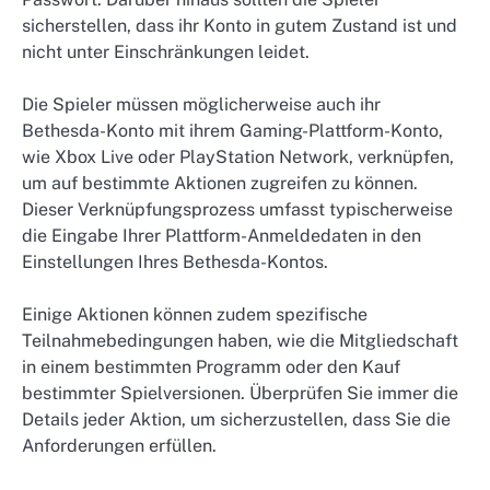
sicherstellen, dass ihr Konto in gutem Zustand ist und
nicht unter Einschränkungen leidet.
Die Spieler müssen möglicherweise auch ihr
Bethesda-Konto mit ihrem Gaming-Plattform-Konto,
wie Xbox Live oder PlayStation Network, verknüpfen,
um auf bestimmte Aktionen zugreifen zu können.
Dieser Verknüpfungsprozess umfasst typischerweise
die Eingabe Ihrer Plattform-Anmeldedaten in den
Einstellungen Ihres Bethesda-Kontos.
Einige Aktionen können zudem spezifische
Teilnahmebedingungen haben, wie die Mitgliedschaft
in einem bestimmten Programm oder den Kauf
bestimmter Spielversionen. Überprüfen Sie immer die
Details jeder Aktion, um sicherzustellen, dass Sie die
Anforderungen erfüllen.