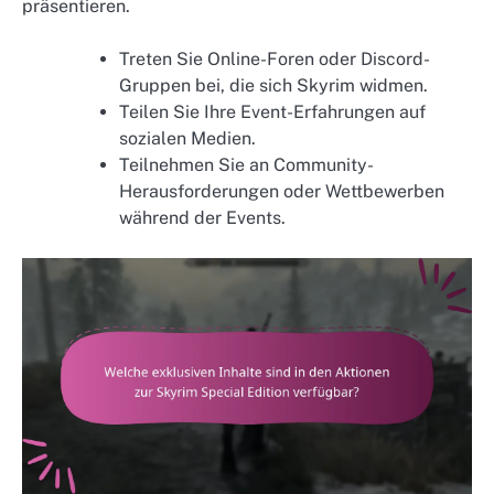
präsentieren.
Treten Sie Online-Foren oder Discord-
Gruppen bei, die sich Skyrim widmen.
Teilen Sie Ihre Event-Erfahrungen auf
sozialen Medien.
Teilnehmen Sie an Community-
Herausforderungen oder Wettbewerben
während der Events.