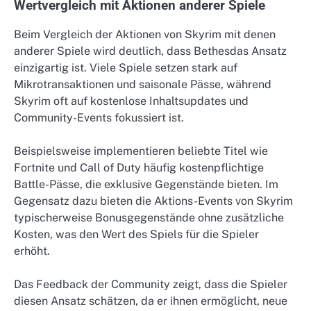
Wertvergleich mit Aktionen anderer Spiele
Beim Vergleich der Aktionen von Skyrim mit denen
anderer Spiele wird deutlich, dass Bethesdas Ansatz
einzigartig ist. Viele Spiele setzen stark auf
Mikrotransaktionen und saisonale Pässe, während
Skyrim oft auf kostenlose Inhaltsupdates und
Community-Events fokussiert ist.
Beispielsweise implementieren beliebte Titel wie
Fortnite und Call of Duty häufig kostenpflichtige
Battle-Pässe, die exklusive Gegenstände bieten. Im
Gegensatz dazu bieten die Aktions-Events von Skyrim
typischerweise Bonusgegenstände ohne zusätzliche
Kosten, was den Wert des Spiels für die Spieler
erhöht.
Das Feedback der Community zeigt, dass die Spieler
diesen Ansatz schätzen, da er ihnen ermöglicht, neue