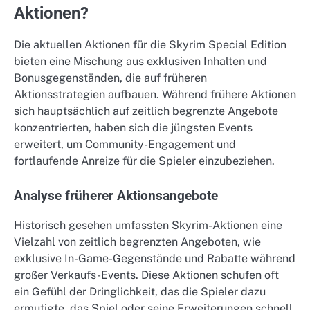
Aktionen?
Die aktuellen Aktionen für die Skyrim Special Edition
bieten eine Mischung aus exklusiven Inhalten und
Bonusgegenständen, die auf früheren
Aktionsstrategien aufbauen. Während frühere Aktionen
sich hauptsächlich auf zeitlich begrenzte Angebote
konzentrierten, haben sich die jüngsten Events
erweitert, um Community-Engagement und
fortlaufende Anreize für die Spieler einzubeziehen.
Analyse früherer Aktionsangebote
Historisch gesehen umfassten Skyrim-Aktionen eine
Vielzahl von zeitlich begrenzten Angeboten, wie
exklusive In-Game-Gegenstände und Rabatte während
großer Verkaufs-Events. Diese Aktionen schufen oft
ein Gefühl der Dringlichkeit, das die Spieler dazu
ermutigte, das Spiel oder seine Erweiterungen schnell