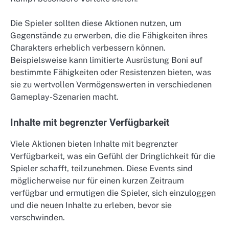
Die Spieler sollten diese Aktionen nutzen, um
Gegenstände zu erwerben, die die Fähigkeiten ihres
Charakters erheblich verbessern können.
Beispielsweise kann limitierte Ausrüstung Boni auf
bestimmte Fähigkeiten oder Resistenzen bieten, was
sie zu wertvollen Vermögenswerten in verschiedenen
Gameplay-Szenarien macht.
Inhalte mit begrenzter Verfügbarkeit
Viele Aktionen bieten Inhalte mit begrenzter
Verfügbarkeit, was ein Gefühl der Dringlichkeit für die
Spieler schafft, teilzunehmen. Diese Events sind
möglicherweise nur für einen kurzen Zeitraum
verfügbar und ermutigen die Spieler, sich einzuloggen
und die neuen Inhalte zu erleben, bevor sie
verschwinden.