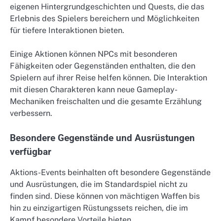
eigenen Hintergrundgeschichten und Quests, die das
Erlebnis des Spielers bereichern und Möglichkeiten
für tiefere Interaktionen bieten.
Einige Aktionen können NPCs mit besonderen
Fähigkeiten oder Gegenständen enthalten, die den
Spielern auf ihrer Reise helfen können. Die Interaktion
mit diesen Charakteren kann neue Gameplay-
Mechaniken freischalten und die gesamte Erzählung
verbessern.
Besondere Gegenstände und Ausrüstungen
verfügbar
Aktions-Events beinhalten oft besondere Gegenstände
und Ausrüstungen, die im Standardspiel nicht zu
finden sind. Diese können von mächtigen Waffen bis
hin zu einzigartigen Rüstungssets reichen, die im
Kampf besondere Vorteile bieten.